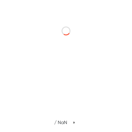
/ NaN
page